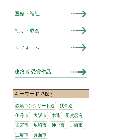
医療・福祉
社寺・教会
リフォーム
建築賞 受賞作品
キーワードで探す
鉄筋コンクリート造
鉄骨造
伊丹市
大阪市
木造
受賞歴有
西宮市
尼崎市
神戸市
川西市
宝塚市
箕面市