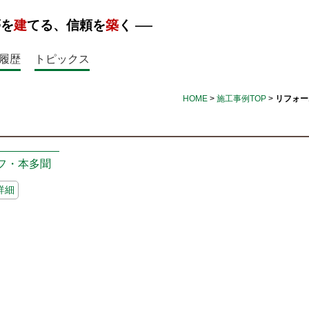
夢を
建
てる、信頼を
築
く
履歴
トピックス
HOME
>
施工事例TOP
>
リフォー
フ・本多聞
詳細