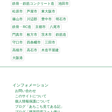
鉄骨・鉄筋コンクリート造
池田市
松原市
芦屋市
東大阪市
篠山市
川辺郡
豊中市
明石市
鉄骨・RC造
京都市
八尾市
門真市
枚方市
茨木市
鉄筋造
守口市
四条畷市
三田市
高槻市
高石市
木造平屋建
大阪港
インフォメーション
お問い合わせ
このサイトについて
個人情報保護について
ブログ「あちこち見てある記」
ブログ「建築現場フォト便り」