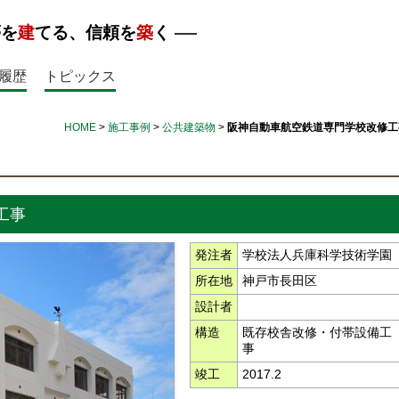
夢を
建
てる、信頼を
築
く
履歴
トピックス
HOME
>
施工事例
>
公共建築物
>
阪神自動車航空鉄道専門学校改修工
工事
発注者
学校法人兵庫科学技術学園
所在地
神戸市長田区
設計者
構造
既存校舎改修・付帯設備工
事
竣工
2017.2