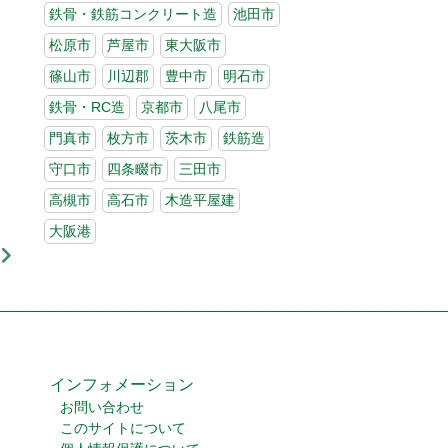
鉄骨・鉄筋コンクリート造
池田市
松原市
芦屋市
東大阪市
篠山市
川辺郡
豊中市
明石市
鉄骨・RC造
京都市
八尾市
門真市
枚方市
茨木市
鉄筋造
守口市
四条畷市
三田市
高槻市
高石市
木造平屋建
大阪港
インフォメーション
お問い合わせ
このサイトについて