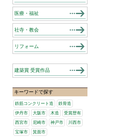
医療・福祉
社寺・教会
リフォーム
建築賞 受賞作品
キーワードで探す
鉄筋コンクリート造
鉄骨造
伊丹市
大阪市
木造
受賞歴有
西宮市
尼崎市
神戸市
川西市
宝塚市
箕面市