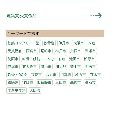
建築賞 受賞作品
キーワードで探す
鉄筋コンクリート造
鉄骨造
伊丹市
大阪市
木造
受賞歴有
西宮市
尼崎市
神戸市
川西市
宝塚市
箕面市
鉄骨・鉄筋コンクリート造
池田市
松原市
芦屋市
東大阪市
篠山市
川辺郡
豊中市
明石市
鉄骨・RC造
京都市
八尾市
門真市
枚方市
茨木市
鉄筋造
守口市
四条畷市
三田市
高槻市
高石市
木造平屋建
大阪港