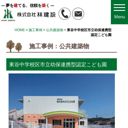
夢を
建
てる、信頼を
築
く
Menu
HOME
>
施工事例
>
公共建築物
>
東谷中学校区市立幼保連携型
認定こども園
施工事例：公共建築物
東谷中学校区市立幼保連携型認定こども園