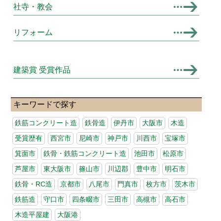
社寺・教会
リフォーム
建築賞 受賞作品
キーワードで探す
鉄筋コンクリート造
鉄骨造
伊丹市
大阪市
木造
受賞歴有
西宮市
尼崎市
神戸市
川西市
宝塚市
箕面市
鉄骨・鉄筋コンクリート造
池田市
松原市
芦屋市
東大阪市
篠山市
川辺郡
豊中市
明石市
鉄骨・RC造
京都市
八尾市
門真市
枚方市
茨木市
鉄筋造
守口市
四条畷市
三田市
高槻市
高石市
木造平屋建
大阪港