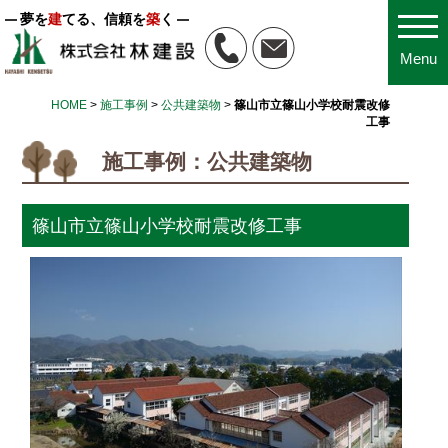
夢を
建
てる、信頼を
築
く
Menu
HOME
>
施工事例
>
公共建築物
>
篠山市立篠山小学校耐震改修
工事
施工事例：公共建築物
篠山市立篠山小学校耐震改修工事