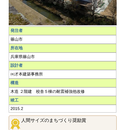
発注者
篠山市
所在地
兵庫県篠山市
設計者
㈲才本建築事務所
構造
木造 ２階建 校舎５棟の耐震補強他改修
竣工
2015.2
人間サイズのまちづくり奨励賞