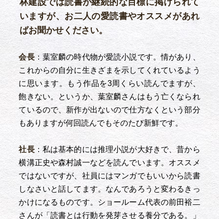
林建設では読書が継続的な目標に掲げられて
いますが、お二人の愛読書やオススメがあれ
ばお聞かせください。
会長
：葉室麟の時代物が愛読小説です。情があり、
これからの自分に生きざまを示してくれているよう
に思います。もう作品を3周くらい読んでますが、
飽きない。というか、葉室麟さんはもう亡くなられ
ているので、新作が出ないので仕方なくという部分
もありますが何回読んでもそのたび新鮮です。
社長
：私は基本的には推理小説が大好きで、昔から
横溝正史や森村誠一などを読んでいます。オススメ
ではないですが、社員にはマンガでもいいから読書
しなさいと話してます。なんであろうと変わるきっ
かけになるものです。ショールーム代表の前田裕二
さんが「読書とは行動を発芽させる養分である。」