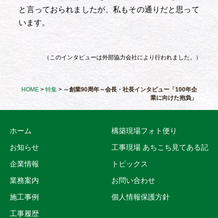
と言っておられましたが、私もその通りだと思って
います。
（このインタビューは外部協力会社により行われました。）
HOME
>
特集
>
～創業90周年～会長・社長インタビュー「100年企
業に向けた抱負」
ホーム
構築現場フォト便り
お知らせ
工事現場 あちこち見てある記
企業情報
トピックス
業務案内
お問い合わせ
施工事例
個人情報保護方針
工事履歴