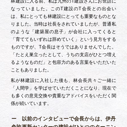
林建設に入る前、私は九州のT建設さんにお世話に
なっていました。このT建設のT会長との出会い
は、私にとっても林建設にとっても重要なものとな
りました。当時は社長をされていましたが、普通私
のような「建築屋の息子」が会社に入ってくると
「育ててもいずれは辞めていく」という見方をする
ものですが、T会長はそうではありませんでした。
「たとえ巣立ったとして、うちの支店がひとつ増え
るようなものだ」と包容力のある言葉をいただいた
こともありました。
私が林建設に入社した後も、林会長共々ご一緒に
「人間学」を学ばせていただくことになり、現在で
も多くの意見交換や貴重なアドバイスをいただく関
係が続いています。
ー 以前のインタビューで会長からは、伊丹