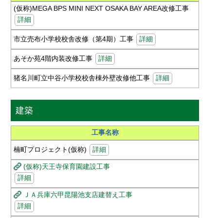
(仮称)MEGA BPS MINI NEXT OSAKA BAY AREA改修工事
詳細
市立売布小学校校舎改修（第4期）工事
詳細
あそか苑4階内装改修工事
詳細
猪名川町立中谷小学校校舎棟外壁改修他工事
詳細
建築
工事名称
楠町プロジェクト(仮称)
詳細
(仮称)天王寺保育園建設工事
詳細
ＪＡ兵庫六甲昆陽池支店建替え工事
詳細