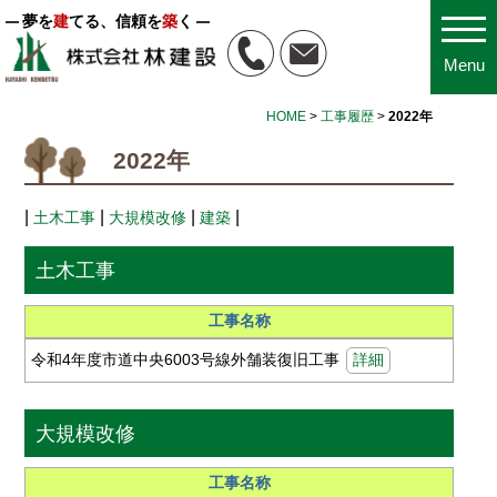
夢を
建
てる、信頼を
築
く
Menu
HOME
>
工事履歴
>
2022年
2022年
|
|
|
|
土木工事
大規模改修
建築
土木工事
工事名称
令和4年度市道中央6003号線外舗装復旧工事
詳細
大規模改修
工事名称