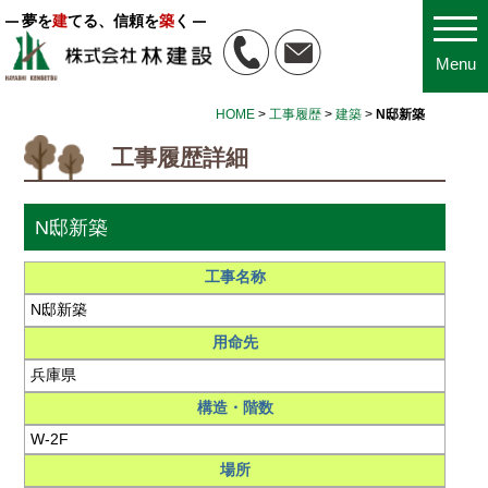
夢を
建
てる、信頼を
築
く
Menu
HOME
>
工事履歴
>
建築
>
N邸新築
工事履歴詳細
N邸新築
工事名称
N邸新築
用命先
兵庫県
構造・階数
W-2F
場所