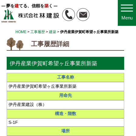
夢を
建
てる、信頼を
築
く
Menu
HOME
>
工事履歴
>
建築
>
伊丹産業伊賀町希望ヶ丘事業所新築
工事履歴詳細
伊丹産業伊賀町希望ヶ丘事業所新築
工事名称
伊丹産業伊賀町希望ヶ丘事業所新築
用命先
伊丹産業建設（株）
構造・階数
S-1F
場所