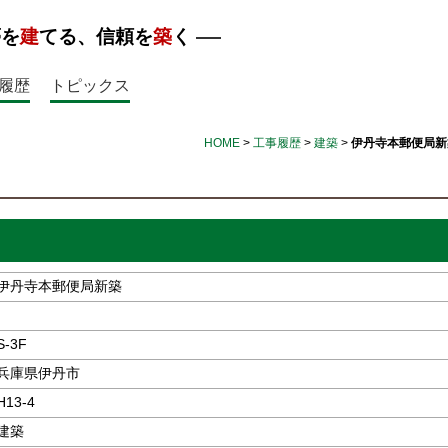
夢を
建
てる、信頼を
築
く
履歴
トピックス
HOME
>
工事履歴
>
建築
>
伊丹寺本郵便局新
伊丹寺本郵便局新築
S-3F
兵庫県伊丹市
H13-4
建築