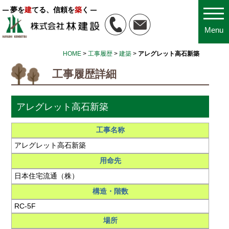
夢を
建
てる、信頼を
築
く
Menu
HOME
>
工事履歴
>
建築
>
アレグレット高石新築
工事履歴詳細
アレグレット高石新築
工事名称
アレグレット高石新築
用命先
日本住宅流通（株）
構造・階数
RC-5F
場所