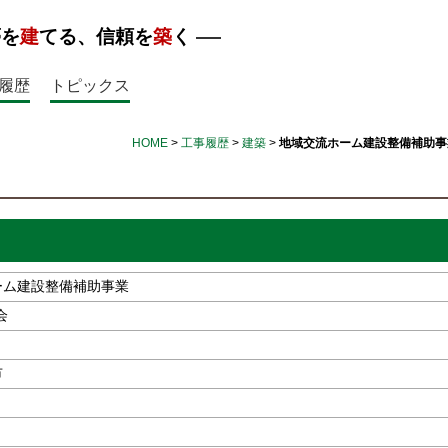
夢を
建
てる、信頼を
築
く
履歴
トピックス
HOME
>
工事履歴
>
建築
>
地域交流ホーム建設整備補助事
ーム建設整備補助事業
会
市