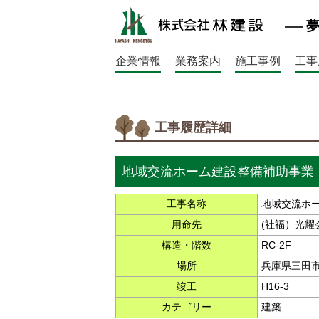
企業情報
業務案内
施工事例
工事
工事履歴詳細
地域交流ホーム建設整備補助事業
工事名称
地域交流ホ
用命先
(社福）光耀
構造・階数
RC-2F
場所
兵庫県三田
竣工
H16-3
カテゴリー
建築