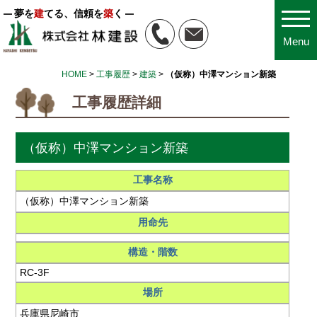
夢を
建
てる、信頼を
築
く
Menu
HOME
>
工事履歴
>
建築
>
（仮称）中澤マンション新築
工事履歴詳細
（仮称）中澤マンション新築
工事名称
（仮称）中澤マンション新築
用命先
構造・階数
RC-3F
場所
兵庫県尼崎市