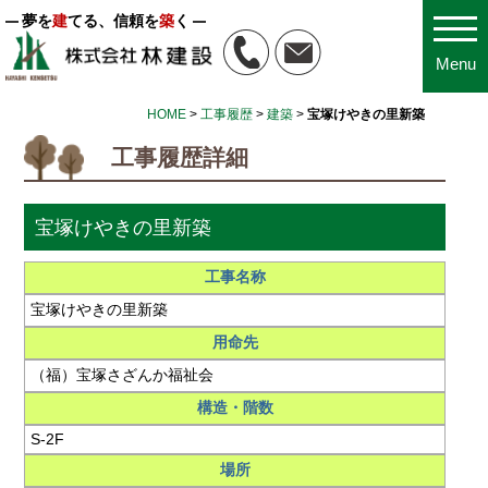
夢を
建
てる、信頼を
築
く
Menu
HOME
>
工事履歴
>
建築
>
宝塚けやきの里新築
工事履歴詳細
宝塚けやきの里新築
工事名称
宝塚けやきの里新築
用命先
（福）宝塚さざんか福祉会
構造・階数
S-2F
場所