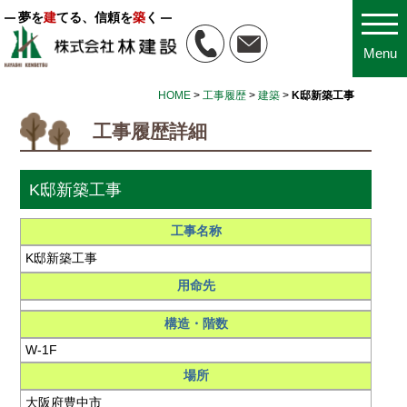
夢を
建
てる、信頼を
築
く
Menu
HOME
>
工事履歴
>
建築
>
K邸新築工事
工事履歴詳細
K邸新築工事
工事名称
K邸新築工事
用命先
構造・階数
W-1F
場所
大阪府豊中市