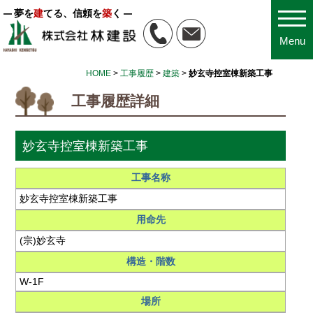
夢を
建
てる、信頼を
築
く
Menu
HOME
>
工事履歴
>
建築
>
妙玄寺控室棟新築工事
工事履歴詳細
妙玄寺控室棟新築工事
工事名称
妙玄寺控室棟新築工事
用命先
(宗)妙玄寺
構造・階数
W-1F
場所