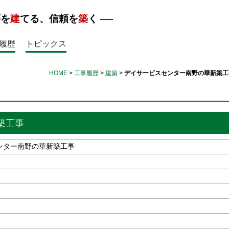
夢を
建
てる、信頼を
築
く
履歴
トピックス
HOME
>
工事履歴
>
建築
>
デイサービスセンター南野の華新築工
築工事
ンター南野の華新築工事