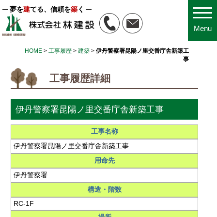
夢を
建
てる、信頼を
築
く
Menu
HOME
>
工事履歴
>
建築
>
伊丹警察署昆陽ノ里交番庁舎新築工
事
工事履歴詳細
伊丹警察署昆陽ノ里交番庁舎新築工事
工事名称
伊丹警察署昆陽ノ里交番庁舎新築工事
用命先
伊丹警察署
構造・階数
RC-1F