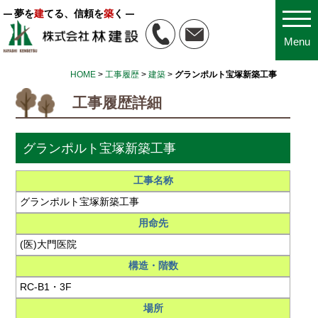
夢を
建
てる、信頼を
築
く
Menu
HOME
>
工事履歴
>
建築
>
グランポルト宝塚新築工事
工事履歴詳細
グランポルト宝塚新築工事
工事名称
グランポルト宝塚新築工事
用命先
(医)大門医院
構造・階数
RC-B1・3F
場所