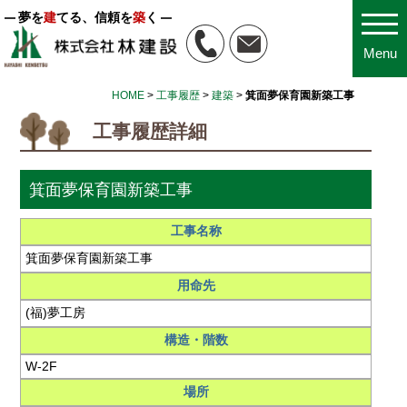
夢を
建
てる、信頼を
築
く
Menu
HOME
>
工事履歴
>
建築
>
箕面夢保育園新築工事
工事履歴詳細
箕面夢保育園新築工事
工事名称
箕面夢保育園新築工事
用命先
(福)夢工房
構造・階数
W-2F
場所