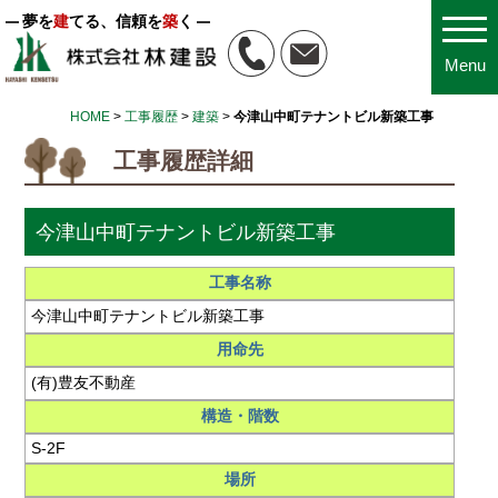
夢を
建
てる、信頼を
築
く
Menu
HOME
>
工事履歴
>
建築
>
今津山中町テナントビル新築工事
工事履歴詳細
今津山中町テナントビル新築工事
工事名称
今津山中町テナントビル新築工事
用命先
(有)豊友不動産
構造・階数
S-2F
場所