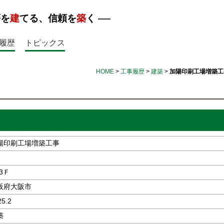
夢を
建
てる、信頼を
築
く
履歴
トピックス
HOME
>
工事履歴
>
建築
>
加陽印刷工場増築工
陽印刷工場増築工事
3Ｆ
阪府大阪市
25.2
築