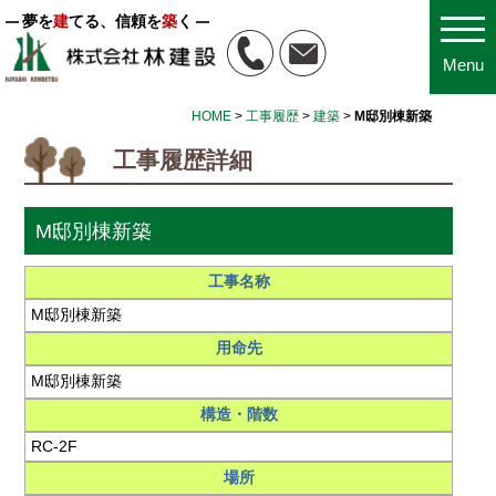
夢を
建
てる、信頼を
築
く
Menu
HOME
>
工事履歴
>
建築
>
M邸別棟新築
工事履歴詳細
M邸別棟新築
工事名称
M邸別棟新築
用命先
M邸別棟新築
構造・階数
RC-2F
場所