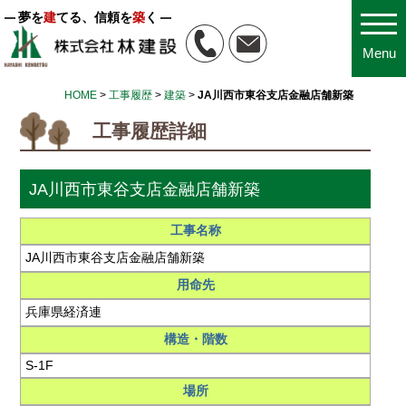
夢を
建
てる、信頼を
築
く
Menu
HOME
>
工事履歴
>
建築
>
JA川西市東谷支店金融店舗新築
工事履歴詳細
JA川西市東谷支店金融店舗新築
工事名称
JA川西市東谷支店金融店舗新築
用命先
兵庫県経済連
構造・階数
S-1F
場所