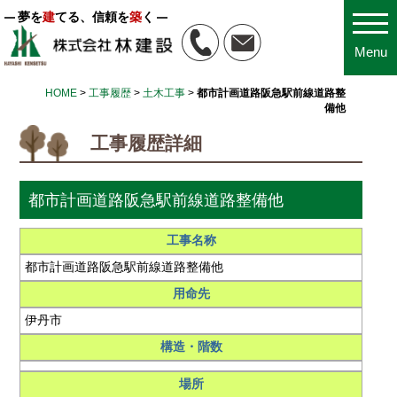
夢を
建
てる、信頼を
築
く
Menu
HOME
>
工事履歴
>
土木工事
>
都市計画道路阪急駅前線道路整
備他
工事履歴詳細
都市計画道路阪急駅前線道路整備他
工事名称
都市計画道路阪急駅前線道路整備他
用命先
伊丹市
構造・階数
場所