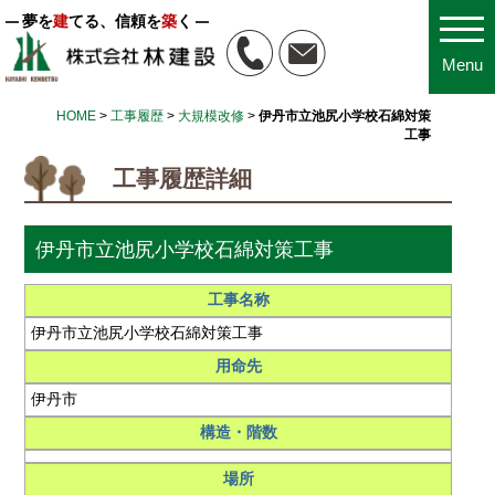
夢を
建
てる、信頼を
築
く
Menu
HOME
>
工事履歴
>
大規模改修
>
伊丹市立池尻小学校石綿対策
工事
工事履歴詳細
伊丹市立池尻小学校石綿対策工事
工事名称
伊丹市立池尻小学校石綿対策工事
用命先
伊丹市
構造・階数
場所