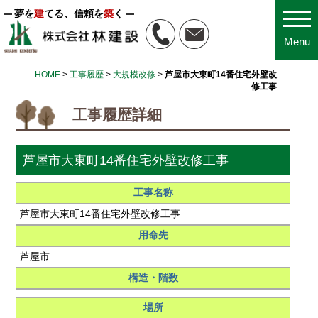
夢を
建
てる、信頼を
築
く
Menu
HOME
>
工事履歴
>
大規模改修
>
芦屋市大東町14番住宅外壁改
修工事
工事履歴詳細
芦屋市大東町14番住宅外壁改修工事
工事名称
芦屋市大東町14番住宅外壁改修工事
用命先
芦屋市
構造・階数
場所