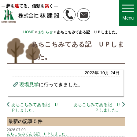
夢を
建
てる、信頼を
築
く
Menu
HOME
>
お知らせ
>
あちこちみてある記 ＵＰしました。
あちこちみてある記 ＵＰしま
した。
2023年 10月 24日
現場見学
に行ってきました。
あちこちみてある記 Ｕ
あちこちみてある記 Ｕ
Ｐしました。
Ｐしました。
最新の記事５件
2026.07.09
あちこちみてある記 ＵＰしました。