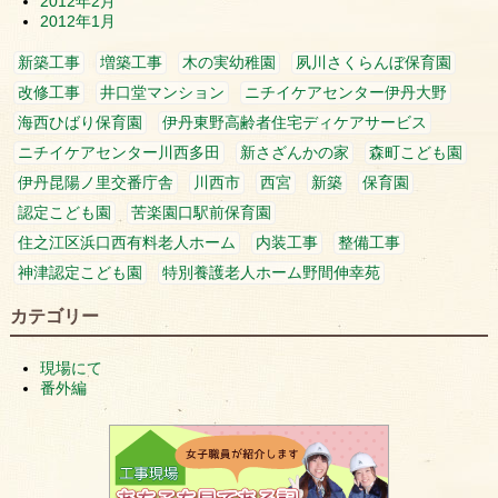
2012年2月
2012年1月
新築工事
増築工事
木の実幼稚園
夙川さくらんぼ保育園
改修工事
井口堂マンション
ニチイケアセンター伊丹大野
海西ひばり保育園
伊丹東野高齢者住宅ディケアサービス
ニチイケアセンター川西多田
新さざんかの家
森町こども園
伊丹昆陽ノ里交番庁舎
川西市
西宮
新築
保育園
認定こども園
苦楽園口駅前保育園
住之江区浜口西有料老人ホーム
内装工事
整備工事
神津認定こども園
特別養護老人ホーム野間伸幸苑
カテゴリー
現場にて
番外編