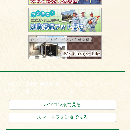
林建設
企業情
業務案
施工事
工事履
インフォメーシ
TOP
報
内
例
歴
ョン
パソコン版で見る
スマートフォン版で見る