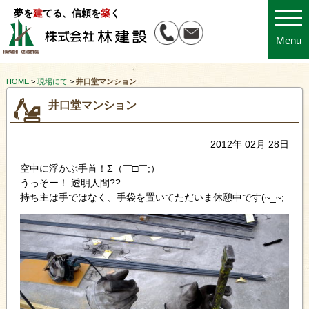
夢を
建
てる、信頼を
築
く
Menu
HOME
>
現場にて
>
井口堂マンション
井口堂マンション
2012年 02月 28日
空中に浮かぶ手首！Σ（￣□￣;）
うっそー！ 透明人間??
持ち主は手ではなく、手袋を置いてただいま休憩中です(~_~;