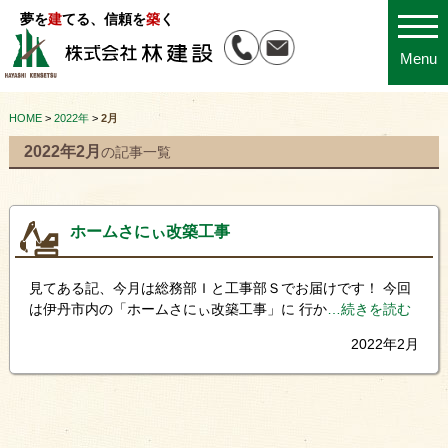
夢を
建
てる、信頼を
築
く
Menu
HOME
>
2022年
>
2月
2022年2月
の記事一覧
ホームさにぃ改築工事
見てある記、今月は総務部Ｉと工事部Ｓでお届けです！ 今回
は伊丹市内の「ホームさにぃ改築工事」に 行か
…続きを読む
2022年2月