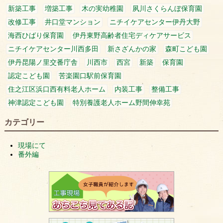
新築工事
増築工事
木の実幼稚園
夙川さくらんぼ保育園
改修工事
井口堂マンション
ニチイケアセンター伊丹大野
海西ひばり保育園
伊丹東野高齢者住宅ディケアサービス
ニチイケアセンター川西多田
新さざんかの家
森町こども園
伊丹昆陽ノ里交番庁舎
川西市
西宮
新築
保育園
認定こども園
苦楽園口駅前保育園
住之江区浜口西有料老人ホーム
内装工事
整備工事
神津認定こども園
特別養護老人ホーム野間伸幸苑
カテゴリー
現場にて
番外編