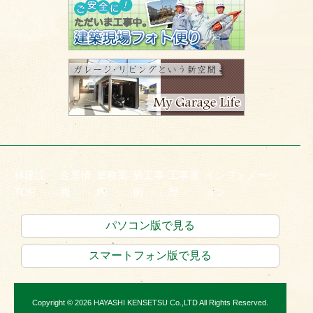
林建設
企業情
業務案
施工事
工事履
インフォメーシ
TOP
報
内
例
歴
ョン
パソコン版で見る
スマートフォン版で見る
Copyright © 2026 HAYASHI KENSETSU Co.,LTD All Rights Reserved.