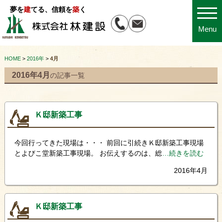
夢を
建
てる、信頼を
築
く
Menu
HOME
>
2016年
>
4月
2016年4月
の記事一覧
Ｋ邸新築工事
今回行ってきた現場は・・・ 前回に引続きＫ邸新築工事現場
とよびこ堂新築工事現場。 お伝えするのは、総
…続きを読む
2016年4月
Ｋ邸新築工事