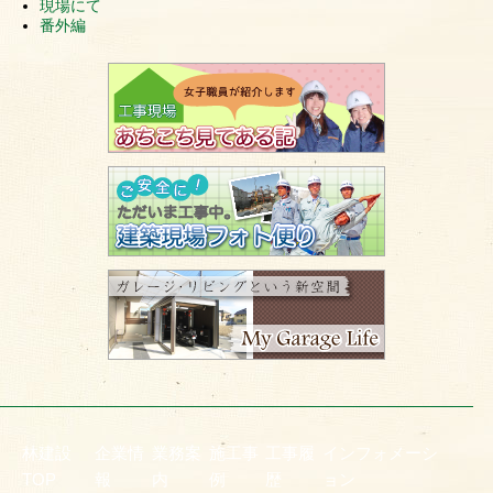
現場にて
番外編
林建設
企業情
業務案
施工事
工事履
インフォメーシ
TOP
報
内
例
歴
ョン