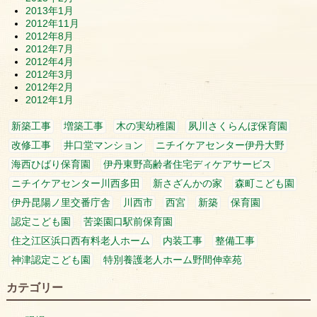
2013年1月
2012年11月
2012年8月
2012年7月
2012年4月
2012年3月
2012年2月
2012年1月
新築工事
増築工事
木の実幼稚園
夙川さくらんぼ保育園
改修工事
井口堂マンション
ニチイケアセンター伊丹大野
海西ひばり保育園
伊丹東野高齢者住宅ディケアサービス
ニチイケアセンター川西多田
新さざんかの家
森町こども園
伊丹昆陽ノ里交番庁舎
川西市
西宮
新築
保育園
認定こども園
苦楽園口駅前保育園
住之江区浜口西有料老人ホーム
内装工事
整備工事
神津認定こども園
特別養護老人ホーム野間伸幸苑
カテゴリー