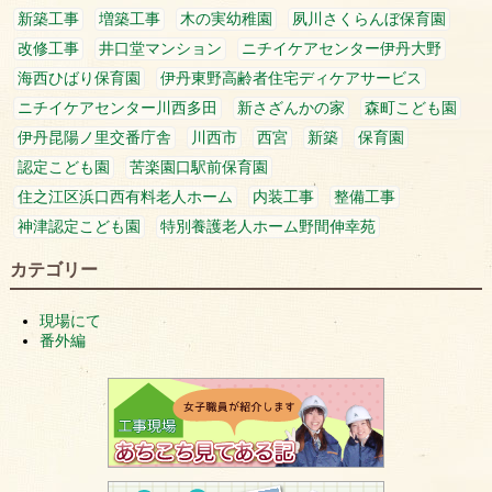
新築工事
増築工事
木の実幼稚園
夙川さくらんぼ保育園
改修工事
井口堂マンション
ニチイケアセンター伊丹大野
海西ひばり保育園
伊丹東野高齢者住宅ディケアサービス
ニチイケアセンター川西多田
新さざんかの家
森町こども園
伊丹昆陽ノ里交番庁舎
川西市
西宮
新築
保育園
認定こども園
苦楽園口駅前保育園
住之江区浜口西有料老人ホーム
内装工事
整備工事
神津認定こども園
特別養護老人ホーム野間伸幸苑
カテゴリー
現場にて
番外編