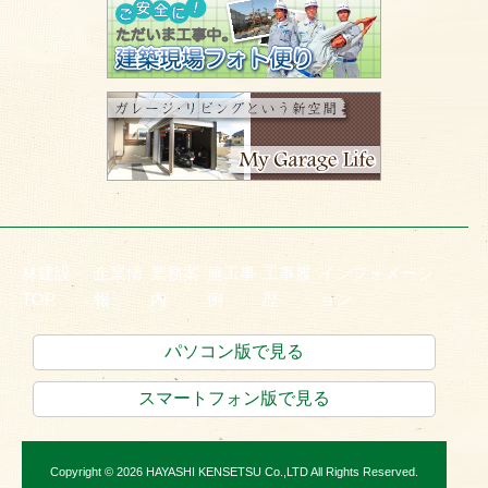
林建設
企業情
業務案
施工事
工事履
インフォメーシ
TOP
報
内
例
歴
ョン
パソコン版で見る
スマートフォン版で見る
Copyright © 2026 HAYASHI KENSETSU Co.,LTD All Rights Reserved.