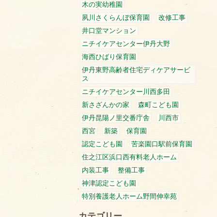
木の実幼稚園
夙川さくらんぼ保育園
改修工事
井口堂マンション
ニチイケアセンター伊丹大野
海西ひばり保育園
伊丹東野高齢者住宅ディケアサービ
ス
ニチイケアセンター川西多田
新さざんかの家
森町こども園
伊丹昆陽ノ里交番庁舎
川西市
西宮
新築
保育園
認定こども園
苦楽園口駅前保育園
住之江区浜口西有料老人ホーム
内装工事
整備工事
神津認定こども園
特別養護老人ホーム野間伸幸苑
カテゴリー