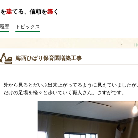
夢を
建
てる、信頼を
築
く
履歴
トピックス
H
海西ひばり保育園増築工事
外から見るとだいぶ出来上がってるように見えていましたが
だけの足場を軽々と歩いていく職人さん。さすがです。