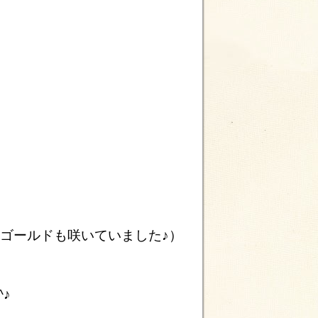
ーゴールドも咲いていま
した♪）
♪