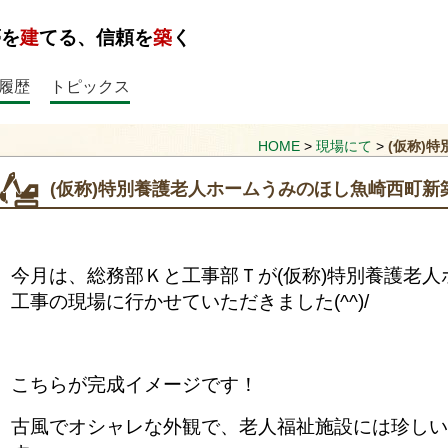
夢を
建
てる、信頼を
築
く
履歴
トピックス
HOME
>
現場にて
>
(仮称)
(仮称)特別養護老人ホームうみのほし魚崎西町新
今月は、総務部Ｋと工事部Ｔが(仮称)特別養護老
工事の現場に行かせていただきました(^^)/
こちらが完成イメージです！
古風でオシャレな外観で、老人福祉施設には珍し