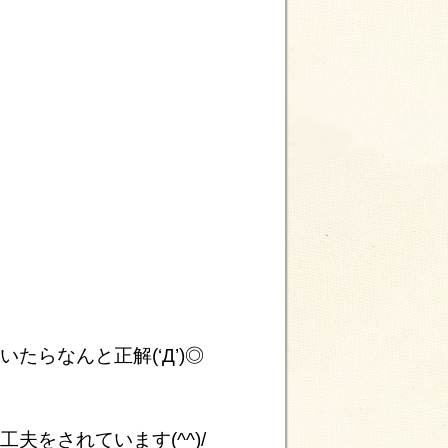
らなんと正解(‘Д’)◎
。
をされています(^^)/