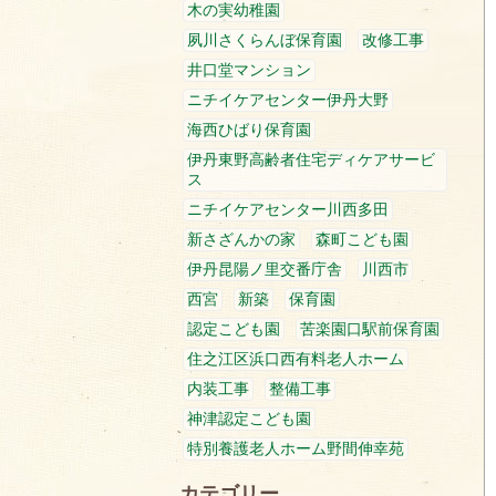
木の実幼稚園
夙川さくらんぼ保育園
改修工事
井口堂マンション
ニチイケアセンター伊丹大野
海西ひばり保育園
伊丹東野高齢者住宅ディケアサービ
ス
ニチイケアセンター川西多田
新さざんかの家
森町こども園
伊丹昆陽ノ里交番庁舎
川西市
西宮
新築
保育園
認定こども園
苦楽園口駅前保育園
住之江区浜口西有料老人ホーム
内装工事
整備工事
神津認定こども園
特別養護老人ホーム野間伸幸苑
カテゴリー