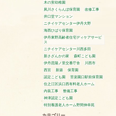
木の実幼稚園
夙川さくらんぼ保育園
改修工事
井口堂マンション
ニチイケアセンター伊丹大野
海西ひばり保育園
伊丹東野高齢者住宅ディケアサービ
ス
ニチイケアセンター川西多田
新さざんかの家
森町こども園
伊丹昆陽ノ里交番庁舎
川西市
西宮
新築
保育園
認定こども園
苦楽園口駅前保育園
住之江区浜口西有料老人ホーム
内装工事
整備工事
神津認定こども園
特別養護老人ホーム野間伸幸苑
カテゴリー