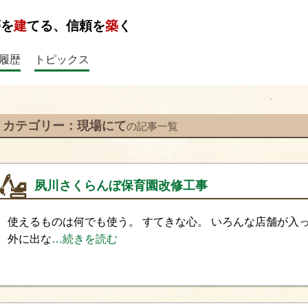
夢を
建
てる、信頼を
築
く
履歴
トピックス
カテゴリー：現場にて
の記事一覧
夙川さくらんぼ保育園改修工事
使えるものは何でも使う。 すてきな心。 いろんな店舗が入
外に出な
…続きを読む