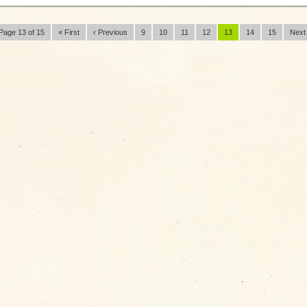
Page 13 of 15
« First
‹ Previous
9
10
11
12
13
14
15
Next