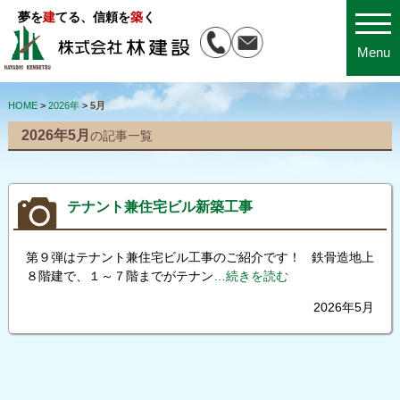
夢を
建
てる、信頼を
築
く
Menu
HOME
>
2026年
>
5月
2026年5月
の記事一覧
テナント兼住宅ビル新築工事
第９弾はテナント兼住宅ビル工事のご紹介です！ 鉄骨造地上
８階建で、１～７階までがテナン
…続きを読む
2026年5月