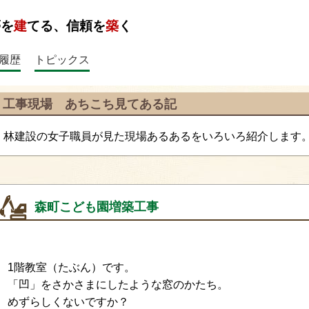
夢を
建
てる、信頼を
築
く
履歴
トピックス
工事現場 あちこち見てある記
林建設の女子職員が見た現場あるあるをいろいろ紹介します
森町こども園増築工事
1階教室（たぶん）です。
「凹」をさかさまにしたような窓のかたち。
めずらしくないですか？