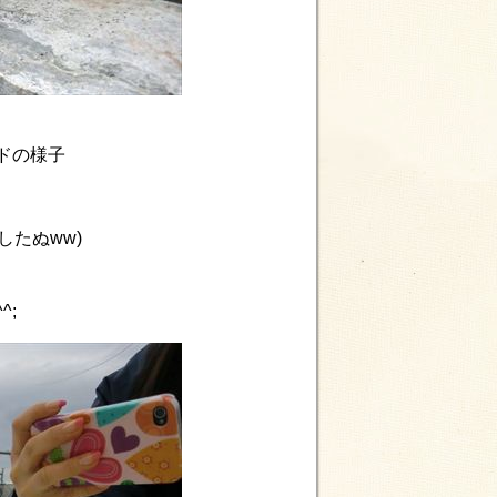
ドの様子
たぬww)
^;