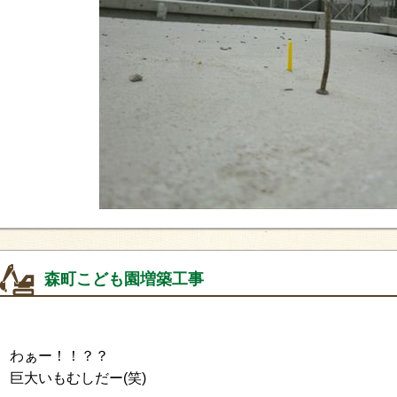
森町こども園増築工事
わぁー！！？？
巨大いもむしだー(笑)