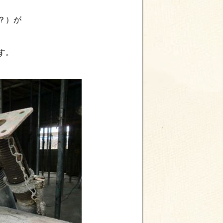
？）が
す。