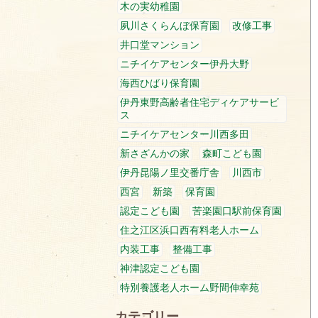
木の実幼稚園
夙川さくらんぼ保育園
改修工事
井口堂マンション
ニチイケアセンター伊丹大野
海西ひばり保育園
伊丹東野高齢者住宅ディケアサービ
ス
ニチイケアセンター川西多田
新さざんかの家
森町こども園
伊丹昆陽ノ里交番庁舎
川西市
西宮
新築
保育園
認定こども園
苦楽園口駅前保育園
住之江区浜口西有料老人ホーム
内装工事
整備工事
神津認定こども園
特別養護老人ホーム野間伸幸苑
カテゴリー