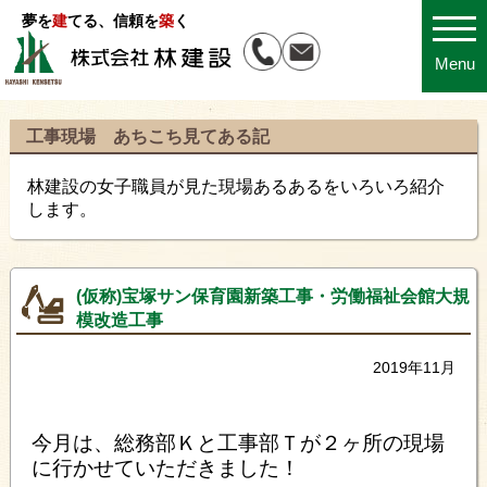
夢を
建
てる、信頼を
築
く
Menu
工事現場 あちこち見てある記
林建設の女子職員が見た現場あるあるをいろいろ紹介
します。
(仮称)宝塚サン保育園新築工事・労働福祉会館大規
模改造工事
2019年11月
今月は、総務部Ｋと工事部Ｔが２ヶ所の現場
に行かせていただきました！