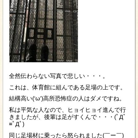
全然伝わらない写真で悲しい・・・。
これは、体育館に組んである足場の上です。
結構高い(‘ω’)高所恐怖症の人はダメですね。
私は平気な人なので、ヒョイヒョイ進んで行
きましたが、後輩は足がすくんで・・・(ﾟДﾟ
≡ﾟДﾟ)
同じ足場材に乗ったら怒られました(￣ー￣)